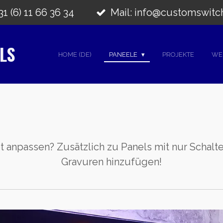
1 (6) 11 66 36 34
Mail: info@customswitc
LS
HOME (DE)
PANEELE
PROJEKTE
WE
ot anpassen? Zusätzlich zu Panels mit nur Schalt
Gravuren hinzufügen!