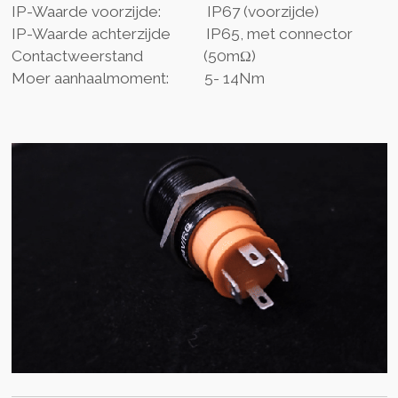
IP-Waarde voorzijde: IP67 (voorzijde)
IP-Waarde achterzijde IP65, met connector
Contactweerstand (50mΩ)
Moer aanhaalmomen
t: 5- 14Nm