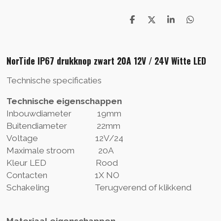
T
T
T
T
e
e
e
e
i
i
i
i
l
l
l
l
NorTide IP67 drukknop zwart 20A 12V / 24V Witte LED
e
e
e
e
n
n
n
n
Technische specificaties
Technische eigenschappen
Inbouwdiameter 19mm
Buitendiameter 22mm
Voltage 12V/24
Maximale stroom 20A
Kleur LED Rood
Contacten 1X NO
Schakeling Terugverend of klikkend
Materiaal eigenschappen