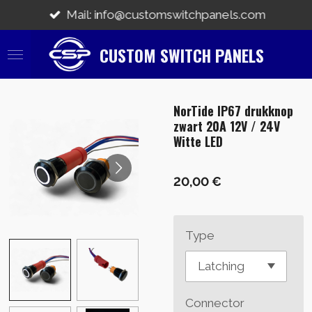
Zum
Mail: info@customswitchpanels.com
Hauptinhalt
springen
CUSTOM SWITCH PANELS
NorTide IP67 drukknop
zwart 20A 12V / 24V
Witte LED
20,00 €
Type
Connector