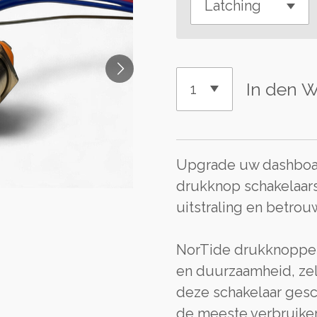
In den 
Upgrade uw dashboar
drukknop schakelaars
uitstraling en betrou
NorTide drukknoppen
en duurzaamheid, zel
deze schakelaar gesc
de meeste verbruiker