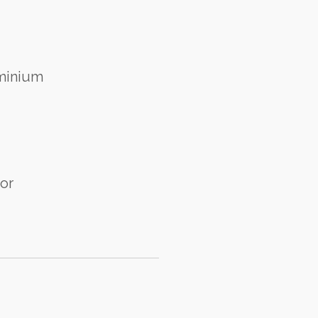
inium
or