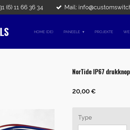
1 (6) 11 66 36 34
Mail: info@customswitc
LS
HOME (DE)
PANEELE
PROJEKTE
WE
NorTide IP67 drukknop
20,00 €
Type