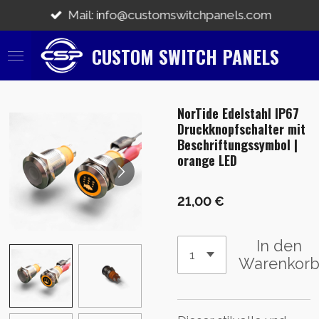
Zum
Mail: info@customswitchpanels.com
Hauptinhalt
springen
CUSTOM SWITCH PANELS
NorTide Edelstahl IP67
Druckknopfschalter mit
Beschriftungssymbol |
orange LED
21,00 €
In den
Warenkor