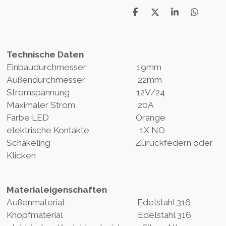
T
T
T
T
e
e
e
e
i
i
i
i
l
l
l
l
e
e
e
e
Technische Daten
n
n
n
n
Einbaudurchmesser 19mm
Außendurchmesser 22mm
Stromspannung 12V/24
Maximaler Strom 20A
Farbe LED Orange
elektrische Kontakte 1X NO
Schäkeling Zurückfedern oder
Klicken
Materialeigenschaften
Außenmaterial Edelstahl 316
Knopfmaterial Edelstahl 316