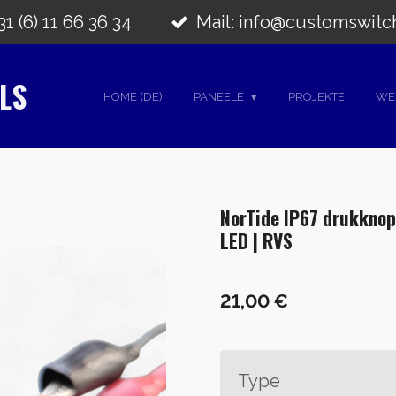
1 (6) 11 66 36 34
Mail: info@customswitc
LS
HOME (DE)
PANEELE
PROJEKTE
WE
NorTide IP67 drukknop
LED | RVS
21,00 €
Type