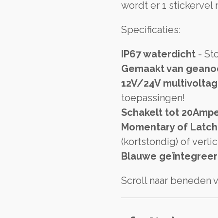
wordt er 1 stickerve
Specificaties:
IP67 waterdicht
- St
Gemaakt van geano
12V/24V multivolta
toepassingen!
Schakelt tot 20Amp
Momentary of Latch
(kortstondig) of verlic
Blauwe geïntegree
Scroll naar beneden 