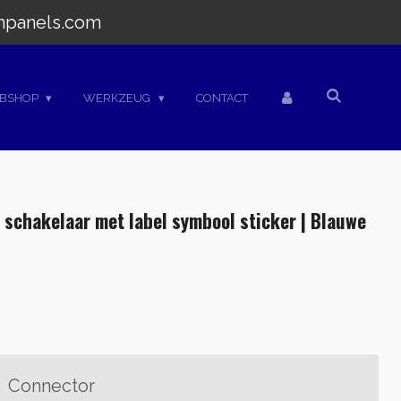
hpanels.com
BSHOP
WERKZEUG
CONTACT
 schakelaar met label symbool sticker | Blauwe
Connector