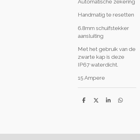
Automatische zekering
Handmatig te resetten
6.8mm schuifstekker
aansluiting
Met het gebruik van de
zwarte kap is deze
IP67 waterdicht.
15 Ampere
T
T
T
T
e
e
e
e
i
i
i
i
l
l
l
l
e
e
e
e
n
n
n
n