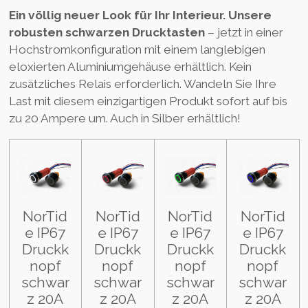
Ein völlig neuer Look für Ihr Interieur. Unsere
robusten schwarzen Drucktasten
– jetzt in einer
Hochstromkonfiguration mit einem langlebigen
eloxierten Aluminiumgehäuse erhältlich. Kein
zusätzliches Relais erforderlich. Wandeln Sie Ihre
Last mit diesem einzigartigen Produkt sofort auf bis
zu 20 Ampere um. Auch in Silber erhältlich!
NorTid
NorTid
NorTid
NorTid
e IP67
e IP67
e IP67
e IP67
Druckk
Druckk
Druckk
Druckk
nopf
nopf
nopf
nopf
schwar
schwar
schwar
schwar
z 20A
z 20A
z 20A
z 20A